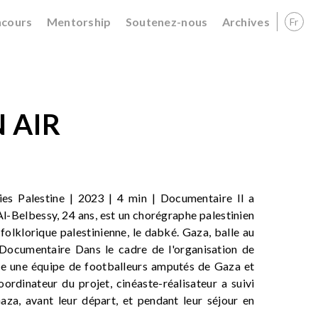
cours
Mentorship
Soutenez-nous
Archives
Fr
 AIR
es Palestine | 2023 | 4 min | Documentaire Il a
Al-Belbessy, 24 ans, est un chorégraphe palestinien
folklorique palestinienne, le dabké. Gaza, balle au
 Documentaire Dans le cadre de l'organisation de
tre une équipe de footballeurs amputés de Gaza et
oordinateur du projet, cinéaste-réalisateur a suivi
aza, avant leur départ, et pendant leur séjour en