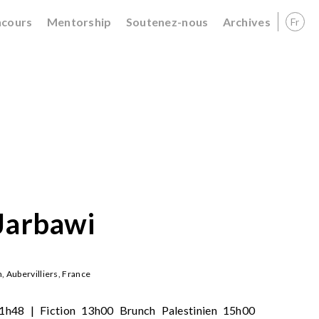
cours
Mentorship
Soutenez-nous
Archives
Fr
Jarbawi
 Aubervilliers, France
h48 | Fiction 13h00 Brunch Palestinien 15h00