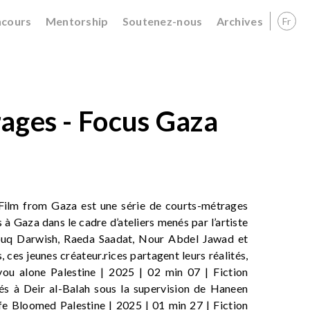
cours
Mentorship
Soutenez-nous
Archives
Fr
ages - Focus Gaza
ilm from Gaza est une série de courts-métrages
à Gaza dans le cadre d’ateliers menés par l’artiste
ouq Darwish, Raeda Saadat, Nour Abdel Jawad et
 ces jeunes créateur.rices partagent leurs réalités,
you alone Palestine | 2025 | 02 min 07 | Fiction
és à Deir al-Balah sous la supervision de Haneen
e Bloomed Palestine | 2025 | 01 min 27 | Fiction