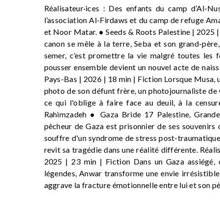
Réalisateur·ices : Des enfants du camp d’Al-Nuse
l’association Al-Firdaws et du camp de refuge Am
et Noor Matar. ● Seeds & Roots Palestine | 2025 | 
canon se mêle à la terre, Seba et son grand-père,
semer, c’est promettre la vie malgré toutes les f
pousser ensemble devient un nouvel acte de naiss
Pays-Bas | 2026 | 18 min | Fiction Lorsque Musa, un
photo de son défunt frère, un photojournaliste de G
ce qui l'oblige à faire face au deuil, à la censu
Rahimzadeh ● Gaza Bride 17 Palestine, Grande-
pêcheur de Gaza est prisonnier de ses souvenirs o
souffre d'un syndrome de stress post-traumatique 
revit sa tragédie dans une réalité différente. Réa
2025 | 23 min | Fiction Dans un Gaza assiégé, o
légendes, Anwar transforme une envie irrésistible
aggrave la fracture émotionnelle entre lui et son 