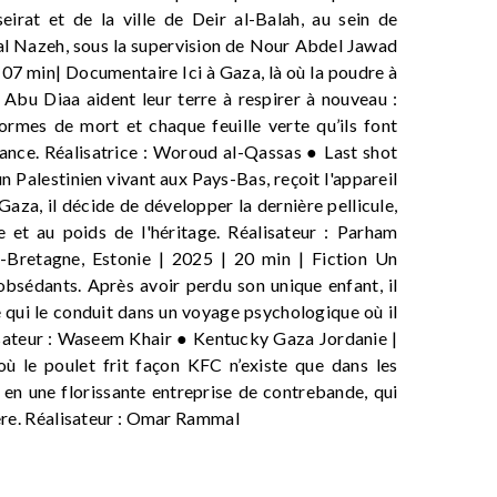
irat et de la ville de Deir al-Balah, au sein de
al Nazeh, sous la supervision de Nour Abdel Jawad
07 min| Documentaire Ici à Gaza, là où la poudre à
 Abu Diaa aident leur terre à respirer à nouveau :
ormes de mort et chaque feuille verte qu’ils font
ance. Réalisatrice : Woroud al-Qassas ● Last shot
 Palestinien vivant aux Pays-Bas, reçoit l'appareil
aza, il décide de développer la dernière pellicule,
re et au poids de l'héritage. Réalisateur : Parham
Bretagne, Estonie | 2025 | 20 min | Fiction Un
bsédants. Après avoir perdu son unique enfant, il
qui le conduit dans un voyage psychologique où il
lisateur : Waseem Khair ● Kentucky Gaza Jordanie |
ù le poulet frit façon KFC n’existe que dans les
 en une florissante entreprise de contrebande, qui
père. Réalisateur : Omar Rammal