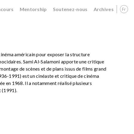
cours
Mentorship
Soutenez-nous
Archives
Fr
cinéma américain pour exposer la structure
nocidaires. Sami Al-Salamoni apporte une critique
montage de scènes et de plans issus de films grand
936-1991) est un cinéaste et critique de cinéma
e en 1968. Il a notamment réalisé plusieurs
 (1991).