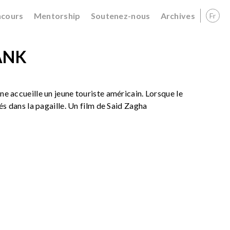
cours
Mentorship
Soutenez-nous
Archives
Fr
ANK
nne accueille un jeune touriste américain. Lorsque le
nés dans la pagaille. Un film de Said Zagha