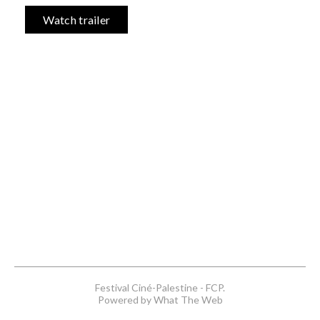
Watch trailer
Festival Ciné-Palestine - FCP.
Powered by What The Web