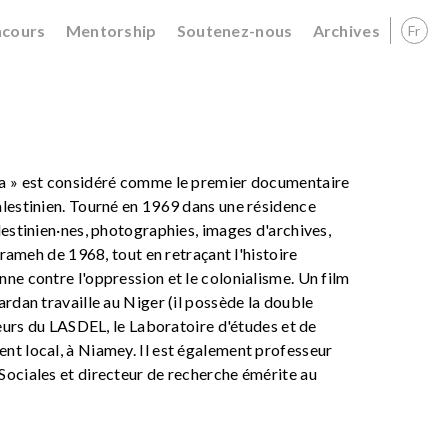
cours
Mentorship
Soutenez-nous
Archives
Fr
ra » est considéré comme le premier documentaire
alestinien. Tourné en 1969 dans une résidence
lestinien·nes, photographies, images d'archives,
arameh de 1968, tout en retraçant l'histoire
ne contre l'oppression et le colonialisme. Un film
ardan travaille au Niger (il possède la double
teurs du LASDEL, le Laboratoire d'études et de
nt local, à Niamey. Il est également professeur
Sociales et directeur de recherche émérite au