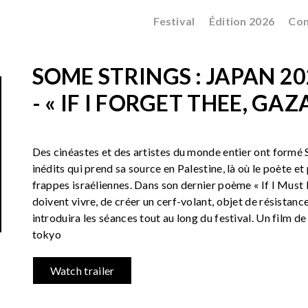
Festival
Édition 2026
Con
SOME STRINGS : JAPAN 20
- « IF I FORGET THEE, GAZ
Des cinéastes et des artistes du monde entier ont formé
inédits qui prend sa source en Palestine, là où le poète e
frappes israéliennes. Dans son dernier poème « If I Must D
doivent vivre, de créer un cerf-volant, objet de résistanc
introduira les séances tout au long du festival. Un film d
tokyo
Watch trailer