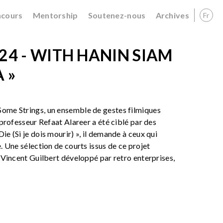
cours
Mentorship
Soutenez-nous
Archives
Fr
24 - WITH HANIN SIAM
A »
 Some Strings, un ensemble de gestes filmiques
t professeur Refaat Alareer a été ciblé par des
ie (Si je dois mourir) », il demande à ceux qui
e. Une sélection de courts issus de ce projet
e Vincent Guilbert développé par retro enterprises,